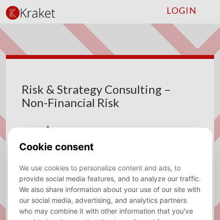
LOGIN
Risk & Strategy Consulting –
Non-Financial Risk
Company
Triple A
Type
Fulltime
Location
Amsterdam