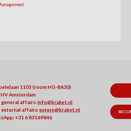
k Management
oelelaan 1105 (room HG-8A30)
 HV Amsterdam
 general affairs:
info@kraket.nl
 external affairs:
extern@kraket.nl
BECO
sApp: +31 6 83169846