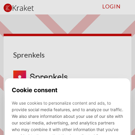
LOGIN
Sprenkels
Website
http://www.sprenkels.nl
Sector
Consulting, Actuarial
Required
Dutch
language
Location