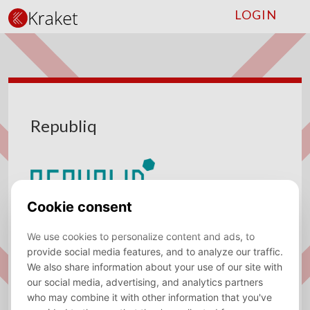
LOGIN
Republiq
Sector
Consulting, Data/AI Engineer, Public
Real Estate, Project Management
Required
Dutch
language
Location