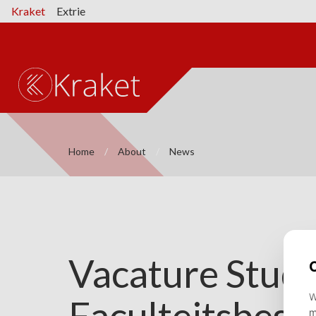
Kraket
Extrie
Home
About
News
⌄
Vacature Stude
⌄
⌄
Faculteitsbest