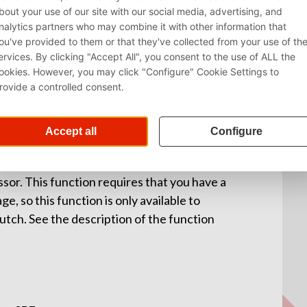
ur SBE
2024-2025
ssor. This function requires that you have a
, so this function is only available to
tch. See the description of the function