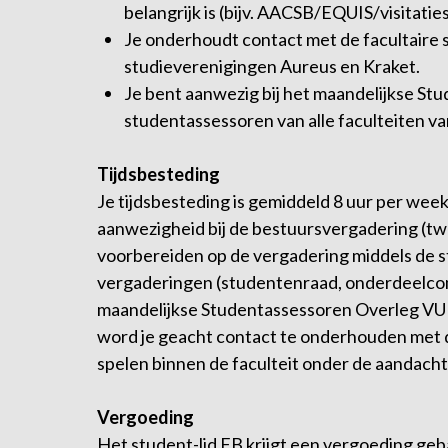
belangrijk is (bijv. AACSB/EQUIS/visitaties
Je onderhoudt contact met de facultaire
studieverenigingen Aureus en Kraket.
Je bent aanwezig bij het maandelijkse S
studentassessoren van alle faculteiten va
Tijdsbesteding
Je tijdsbesteding is gemiddeld 8 uur per week 
aanwezigheid bij de bestuursvergadering (tw
voorbereiden op de vergadering middels de st
vergaderingen (studentenraad, onderdeelcom
maandelijkse Studentassessoren Overleg VU 
word je geacht contact te onderhouden met de
spelen binnen de faculteit onder de aandacht
Vergoeding
Het student-lid FB krijgt een vergoeding geba