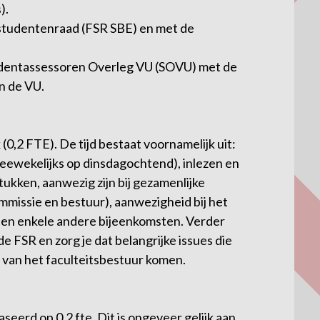
).
 studentenraad (FSR SBE) en met de
tudentassessoren Overleg VU (SOVU) met de
n de VU.
(0,2 FTE). De tijd bestaat voornamelijk uit:
eewekelijks op dinsdagochtend), inlezen en
ukken, aanwezig zijn bij gezamenlijke
missie en bestuur), aanwezigheid bij het
en enkele andere bijeenkomsten. Verder
 FSR en zorg je dat belangrijke issues die
 van het faculteitsbestuur komen.
seerd op 0,2 fte. Dit is ongeveer gelijk aan