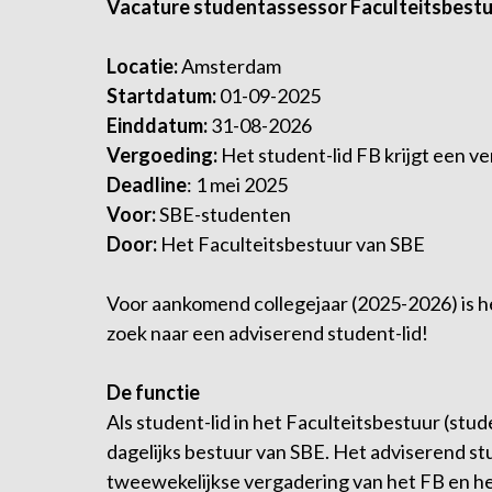
Vacature studentassessor Faculteitsbestu
Locatie:
Amsterdam
Startdatum:
01-09-2025
Einddatum:
31-08-2026
Vergoeding:
Het student-lid FB krijgt een v
Deadline
: 1 mei 2025
Voor:
SBE-studenten
Door:
Het Faculteitsbestuur van SBE
Voor aankomend collegejaar (2025-2026) is h
zoek naar een adviserend student-lid!
De functie
Als student-lid in het Faculteitsbestuur (stu
dagelijks bestuur van SBE. Het adviserend st
tweewekelijkse vergadering van het FB en he