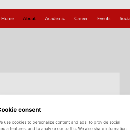
nt Assessor -
uur SBE