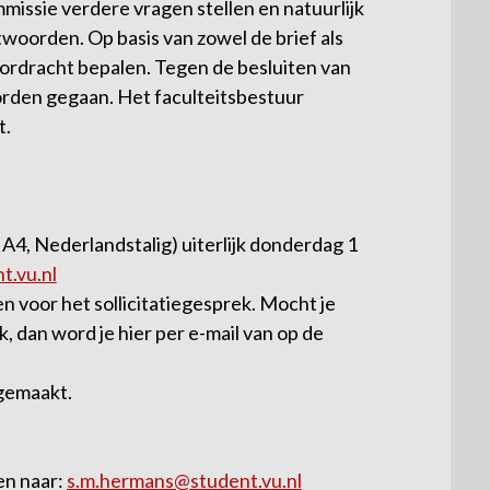
ommissie verdere vragen stellen en natuurlijk
woorden. Op basis van zowel de brief als
voordracht bepalen. Tegen de besluiten van
worden gegaan. Het faculteitsbestuur
t.
2 A4, Nederlandstalig) uiterlijk donderdag 1
t.vu.nl
 voor het sollicitatiegesprek. Mocht je
 dan word je hier per e-mail van op de
 gemaakt.
en naar:
s.m.hermans@student.vu.nl