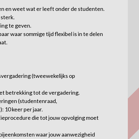
n en weet wat er leeft onder de studenten.
sterk.
ing te geven.
r waar sommige tijd flexibel is in te delen
aat.
rsvergadering (tweewekelijks op
met betrekking tot de vergadering.
eringen (studentenraad,
 10 keer per jaar.
atieprocedure die tot jouw opvolging moet
re bijeenkomsten waar jouw aanwezigheid