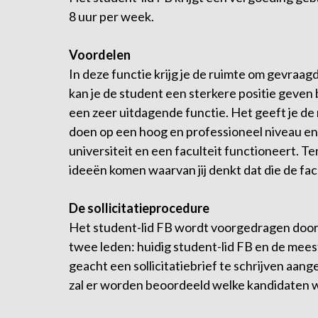
8 uur per week.
Voordelen
In deze functie krijg je de ruimte om gevraa
kan je de student een sterkere positie geven b
een zeer uitdagende functie. Het geeft je de 
doen op een hoog en professioneel niveau en 
universiteit en een faculteit functioneert. T
ideeën komen waarvan jij denkt dat die de facu
De sollicitatieprocedure
Het student-lid FB wordt voorgedragen door d
twee leden: huidig student-lid FB en de mees
geacht een sollicitatiebrief te schrijven aan
zal er worden beoordeeld welke kandidaten 