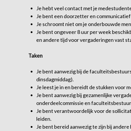
Je hebt veel contact met je medestudente
Je bent een doorzetter en communicatief 
Je schroomt niet om je onderbouwde men
Je bent ongeveer 8 uur per week beschikbaa
en andere tijd voor vergaderingen vast st
Taken
Je bent aanwezig bij de faculteitsbestuu
dinsdagmiddag).
Je leest je in en bereidt de stukken voor 
Je bent aanwezig bij gezamenlijke vergad
onderdeelcommissie en faculteitsbestuur):
Je bent verantwoordelijk voor de sollicit
leiden.
Je bent bereid aanwezig te zijn bij ande